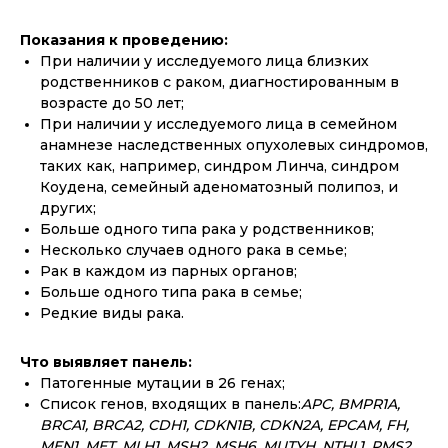
Показания к проведению:
При наличии у исследуемого лица близких
родственников с раком, диагностированным в
возрасте до 50 лет;
При наличии у исследуемого лица в семейном
анамнезе наследственных опухолевых синдромов,
таких как, например, синдром Линча, синдром
Коудена, семейный аденоматозный полипоз, и
других;
Больше одного типа рака у родственников;
Несколько случаев одного рака в семье;
Рак в каждом из парных органов;
Больше одного типа рака в семье;
Редкие виды рака.
Что выявляет панель:
Патогенные мутации в 26 генах;
Список генов, входящих в панель:
APC, BMPR1A,
BRCA1, BRCA2, CDH1, CDKN1B, CDKN2A, EPCAM, FH,
MEN1, MET, MLH1, MSH2, MSH6, MUTYH, NTHL1, PMS2,