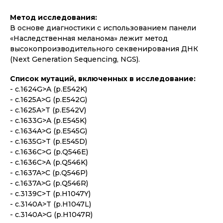
Метод исследования:
В основе диагностики с использованием панели
«Наследственная меланома» лежит метод
высокопроизводительного секвенирования ДНК
(Next Generation Sequencing, NGS).
Список мутаций, включенных в исследование:
- c.1624G>A (p.E542K)
- c.1625A>G (p.E542G)
- c.1625A>T (p.E542V)
- c.1633G>A (p.E545K)
- c.1634A>G (p.E545G)
- c.1635G>T (p.E545D)
- c.1636C>G (p.Q546E)
- c.1636C>A (p.Q546K)
- c.1637A>C (p.Q546P)
- c.1637A>G (p.Q546R)
- c.3139C>T (p.H1047Y)
- c.3140A>T (p.H1047L)
- c.3140A>G (p.H1047R)