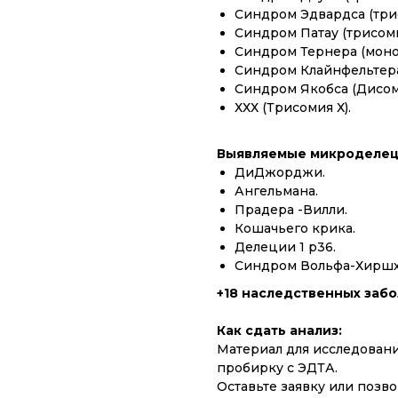
Синдром Эдвардса (три
Синдром Патау (трисоми
Синдром Тернера (моно
Синдром Клайнфельтера
Синдром Якобса (Дисом
ХХХ (Трисомия Х).
Выявляемые микроделец
ДиДжорджи.
Ангельмана.
Прадера -Вилли.
Кошачьего крика.
Делеции 1 р36.
Синдром Вольфа-Хиршх
+18 наследственных забо
Как сдать анализ:
Материал для исследовани
пробирку с ЭДТА.
Оставьте заявку или позво