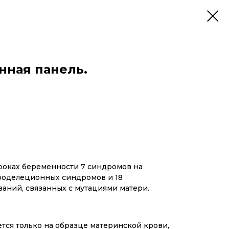
ная панель.
роках беременности 7 синдромов на
кроделеционных синдромов и 18
аний, связанных с мутациями матери.
тся только на образце материнской крови,