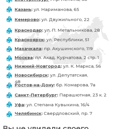
Казань
:
ул. Нариманова, 65
Кемерово
:
ул. Двужильного, 22
Краснодар
:
ул. П. Метальникова, 28
Красноярск
:
ул. Республики, 51
Махачкала
:
пр. Акушинского, 119
Москва
:
пл. Акад. Курчатова, 2 стр. 1
Нижний-Новгород
:
ул. К. Маркса, 56
Новосибирск
:
ул. Депутатская,
48
Ростов-на-Дону
:
бр. Комарова, 7а
Санкт-Петербург
:
Парашютная, 23 к. 2
Уфа
:
ул. Степана Кувыкина, 16/4
Челябинск
:
Свердловский, пр. 7
Вы не увидели своего