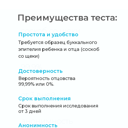
Преимущества теста:
соскоб со щеки
Простота и удобство
Требуется образец буккального
эпителия ребенка и отца (соскоб
со щеки)
99.9%
Достоверность
Вероятность отцовства
99,99% или 0%.
от 3 дней
Срок выполнения
Срок выполнения исследования
от 3 дней
анонимность
Анонимность