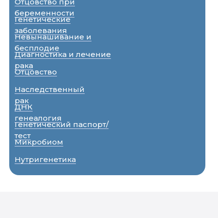
Отцовство при
беременности
Генетические
заболевания
Невынашивание и
бесплодие
Диагностика и лечение
рака
Отцовство
Наследственный
рак
ДНК
генеалогия
Генетический паспорт/
тест
Микробиом
Нутригенетика