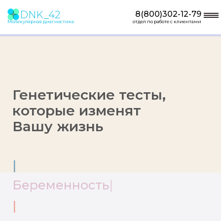
DNK_42
8(800)302-12-79
Молекулярная диагностика
отдел по работе с клиентами
Генетические тесты,
которые изменят
Вашу жизнь
|
Береме
|
Он
|